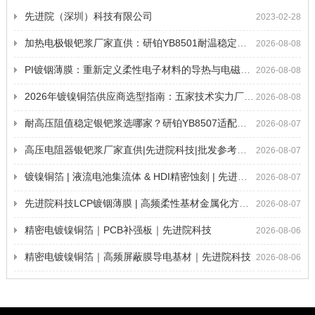
先进院（深圳）科技有限公司
2023-02-28
加热电极银钯浆厂家直供：研铂YB8501耐温稳定不脱层适配厚膜加热量产|先进院科技
2026-08-08
PI镀铟薄膜：重新定义柔性电子材料的导热与电磁屏蔽极限
2026-08-08
2026年镀镍铜箔供应商选型指南：五家技术实力厂商推荐
2026-08-08
耐高压阻值稳定银钯浆选哪家？研铂YB8507适配电网、车载等高要求高压电阻生产|银钯浆供应商
2026-08-07
高压电阻器银钯浆厂家直供|先进院科技|批发参考价_性能参数_应用案例详情
2026-08-07
镀镍铜箔 | 液流电池集流体 & HDI精密蚀刻 | 先进院科技定制
2026-08-07
先进院科技LCP镀铟薄膜 | 高频柔性基材金属化方案 | 5G天线材料
2026-08-07
精密电镀镍铜箔｜PCB补强板｜先进院科技
2026-08-06
精密电镀镍铜箔｜高频屏蔽膜导电基材｜先进院科技
2026-08-06