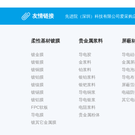
友情链接
先进院（深圳）科技有限公司爱采购
柔性基材镀膜
贵金属浆料
屏蔽
镀金膜
导电胶
导电硅
镀银膜
金浆料
金属屏
镀铜膜
铂浆料
导电泡
镀铂膜
银铂浆料
导电布
镀镍膜
银钯浆料
屏蔽箔
镀锡膜
导电铜浆
电磁防
镀铝膜
导电银浆
其它电
FPC软板
电阻浆料
导电膜
贵金属粉体
镀其它金属膜