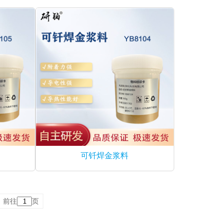
可钎焊金浆料
前往
页