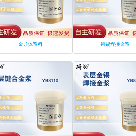
金导体浆料
铅锡焊接金浆