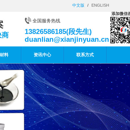
中文版
/
ENGLISH
添加微信
全国服务热线
案
13826586185(段先生)
决商
duanlian@xianjinyuan.cn
材料
资讯中心
联系方式