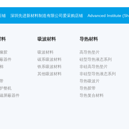
店铺
深圳先进新材料制造有限公司爱采购店铺
Advanced Institute (S
材料
吸波材料
导热材料
橡胶
吸波材料
高导热垫片
蔽器件
碳系吸波材料
硅型导热液态系列
棉
铁系吸波材料
非硅高导热垫片
其他吸波材料
非硅型导热液态系列
带
导热吸波片
护整机
导热胶带
磁屏蔽器件
导热复合材料