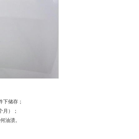
条件下储存；
个月）；
任何油渍。