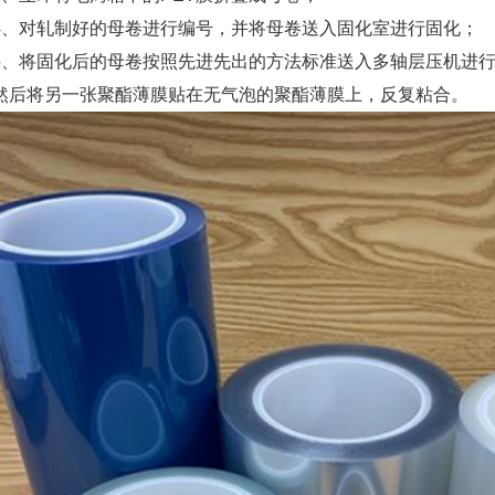
4、对轧制好的母卷进行编号，并将母卷送入固化室进行固化；
5、将固化后的母卷按照先进先出的方法标准送入多轴层压机进
然后将另一张聚酯薄膜贴在无气泡的聚酯薄膜上，反复粘合。