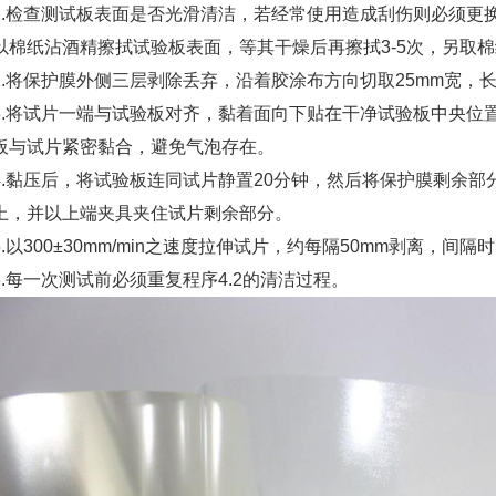
1.检查测试板表面是否光滑清洁，若经常使用造成刮伤则必须更
以棉纸沾酒精擦拭试验板表面，等其干燥后再擦拭3-5次，另取
2.将保护膜外侧三层剥除丢弃，沿着胶涂布方向切取25mm宽，长
3.将试片一端与试验板对齐，黏着面向下贴在干净试验板中央位置，
板与试片紧密黏合，避免气泡存在。
4.黏压后，将试验板连同试片静置20分钟，然后将保护膜剩余部分
上，并以上端夹具夹住试片剩余部分。
5.以300±30mm/min之速度拉伸试片，约每隔50mm剥离，
6.每一次测试前必须重复程序4.2的清洁过程。