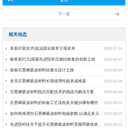
返回
下一页
相关动态
革新封装技术|低温固化银浆引领未来
2025-07-14
银浆新纪元|探索先进院有压烧结银膏的创新之旅
2025-04-21
探索石墨烯吸波材料轻量化设计之路
2025-03-19
攻克石墨烯吸波材料长期使用性能衰减难题
2025-03-19
石墨烯吸波材料阻抗匹配技术的挑战与解决方案
2025-03-19
石墨烯吸波材料的制备工艺流程及关键步骤有哪些
2025-03-15
如何精准调控石墨烯吸波材料电磁参数,以满足多元应用需求
2025-03-15
先进院科技关于提升石墨烯吸波材料宽频带吸收效率的策略
2025-03-15