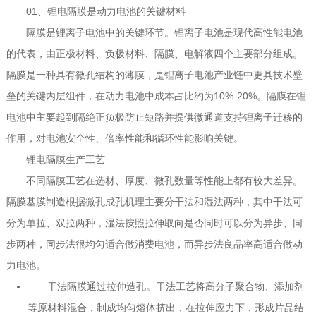
01、锂电隔膜是动力电池的关键材料
隔膜是锂离子电池中的关键环节。锂离子电池是现代高性能电池
的代表，由正极材料、负极材料、隔膜、电解液四个主要部分组成。
隔膜是一种具有微孔结构的薄膜，是锂离子电池产业链中更具技术壁
垒的关键内层组件，在动力电池中成本占比约为10%-20%。隔膜在锂
电池中主要起到隔绝正负极防止短路并提供微通道支持锂离子迁移的
作用，对电池安全性、倍率性能和循环性能影响关键。
锂电隔膜生产工艺
不同隔膜工艺在选材、厚度、微孔数量等性能上都有较大差异。
隔膜基膜制造根据微孔成孔机理主要分干法和湿法两种，其中干法可
分为单拉、双拉两种，湿法按照拉伸取向是否同时可以分为异步、同
步两种，同步法很均匀适合做消费电池，而异步法良品率高适合做动
力电池。
干法隔膜通过拉伸造孔。干法工艺将高分子聚合物、添加剂
等原材料混合，制成均匀熔体挤出，在拉伸应力下，形成片晶结