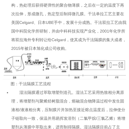
构，热处理后获得硬弹性的聚合物薄膜，之后在一定的温度下再
次拉伸，形成微孔，热定型后制得微孔膜。干法单拉工艺主要在
美国Celgard、日本UBE手中，发展十分成熟。干法双拉工艺由我
国中科院化学所研制，并由中科科技实现产业化，2001年化学所
将双拉海外专利转让给Celgard，使其成为干法隔膜的集大成者，
2015年被日本旭化成公司收购。
图：干法隔膜工艺流程
湿法隔膜通过萃取增塑剂造孔。湿法工艺采用热致相分离原
理，将增塑剂与聚烯烃树脂混合，熔融混合物降温过程中发生固
液相/液液相分离，压制膜片并加热至接近熔点温度后，拉伸使分
子链取向一致，保温并用易挥发溶剂（二氯甲烷/三氯乙烯）将增
塑剂从薄膜中萃取出来，进而制得隔膜。湿法隔膜目前占了主