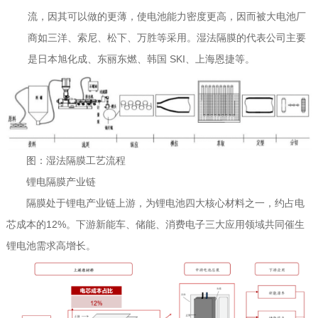
流，因其可以做的更薄，使电池能力密度更高，因而被大电池厂
商如三洋、索尼、松下、万胜等采用。湿法隔膜的代表公司主要
是日本旭化成、东丽东燃、韩国 SKI、上海恩捷等。
图：湿法隔膜工艺流程
锂电隔膜产业链
隔膜处于锂电产业链上游，为锂电池四大核心材料之一，约占电
芯成本的12%。下游新能车、储能、消费电子三大应用领域共同催生
锂电池需求高增长。