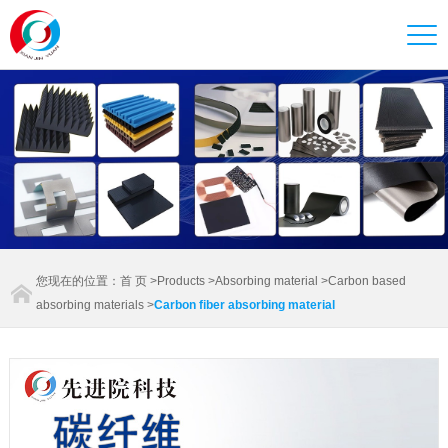
您现在的位置：
首 页
>
Products
>
Absorbing material
>
Carbon based
absorbing materials
>
Carbon fiber absorbing material