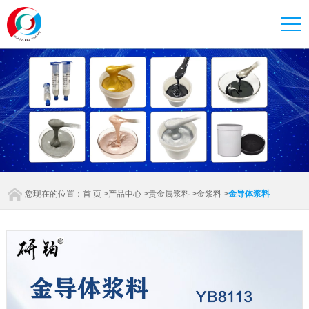
您现在的位置：
首 页
>
产品中心
>
贵金属浆料
>
金浆料
>
金导体浆料