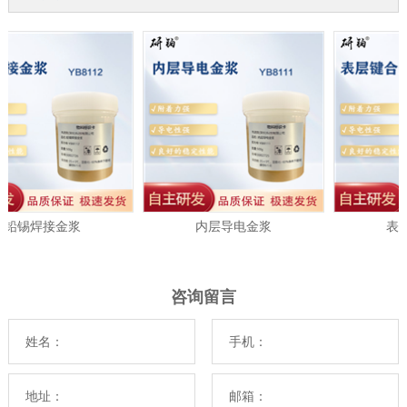
铅锡焊接金浆
内层导电金浆
表层
咨询留言
姓名：
手机：
地址：
邮箱：