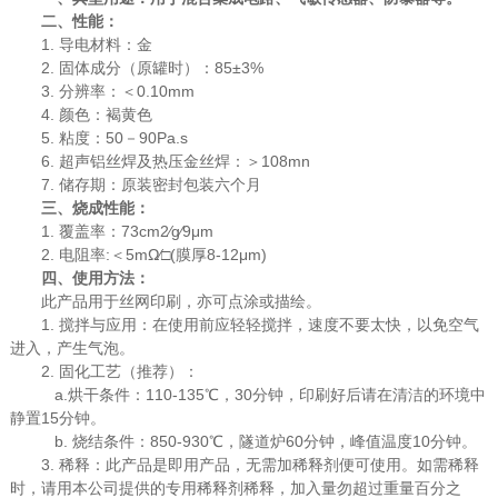
二、性能：
1. 导电材料：金
2. 固体成分（原罐时）：85±3%
3. 分辨率：＜0.10mm
4. 颜色：褐黄色
5. 粘度：50－90Pa.s
6. 超声铝丝焊及热压金丝焊：＞108mn
7. 储存期：原装密封包装六个月
三、烧成性能：
1. 覆盖率：73cm2∕g∕9μm
2. 电阻率:＜5mΩ∕□(膜厚8-12μm)
四、使用方法：
此产品用于丝网印刷，亦可点涂或描绘。
1. 搅拌与应用：在使用前应轻轻搅拌，速度不要太快，以免空气
进入，产生气泡。
2. 固化工艺（推荐）：
a.烘干条件：110-135℃，30分钟，印刷好后请在清洁的环境中
静置15分钟。
b. 烧结条件：850-930℃，隧道炉60分钟，峰值温度10分钟。
3. 稀释：此产品是即用产品，无需加稀释剂便可使用。如需稀释
时，请用本公司提供的专用稀释剂稀释，加入量勿超过重量百分之