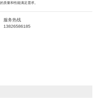
的质量和性能满足需求。
服务热线
13826586185