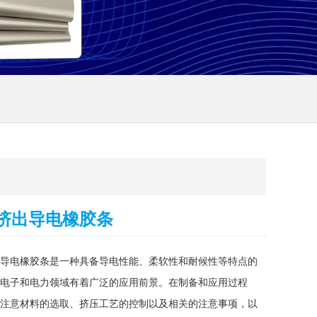
挤出导电橡胶条
导电橡胶条是一种具备导电性能、柔软性和耐候性等特点的
电子和电力领域有着广泛的应用前景。在制备和应用过程
注意材料的选取、挤压工艺的控制以及相关的注意事项，以