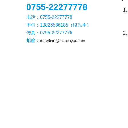
0755-22277778
电话：0755-22277778
手机：13826586185（段先生）
传真：0755-22277776
邮箱：
duanlian@xianjinyuan.cn