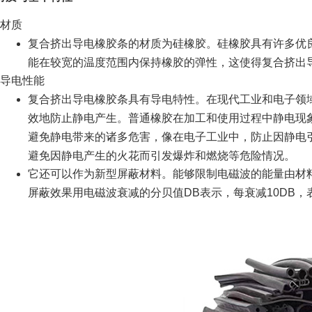
材质
复合挤出导电橡胶条的材质为硅橡胶。硅橡胶具有许多优
能在较宽的温度范围内保持橡胶的弹性，这使得复合挤出
导电性能
复合挤出导电橡胶条具有导电特性。在现代工业和电子领
效地防止静电产生。普通橡胶在加工和使用过程中静电现
避免静电带来的诸多危害，像在电子工业中，防止因静电
避免因静电产生的火花而引发爆炸和燃烧等危险情况。
它还可以作为新型屏蔽材料。能够限制电磁波的能量由材
屏蔽效果用电磁波衰减的分贝值DB表示，每衰减10DB