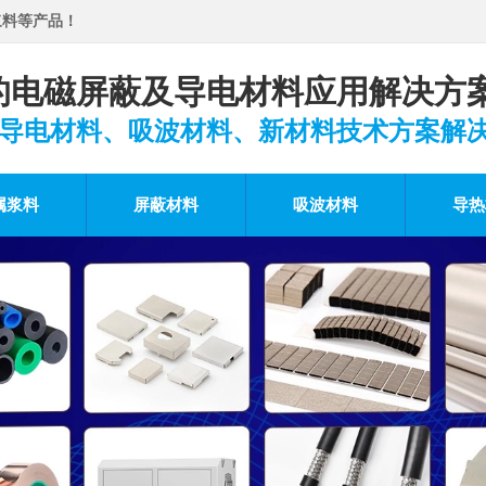
浆料等产品！
的电磁屏蔽及导电材料应用解决方
导电材料、吸波材料、新材料技术方案解
属浆料
屏蔽材料
吸波材料
导热