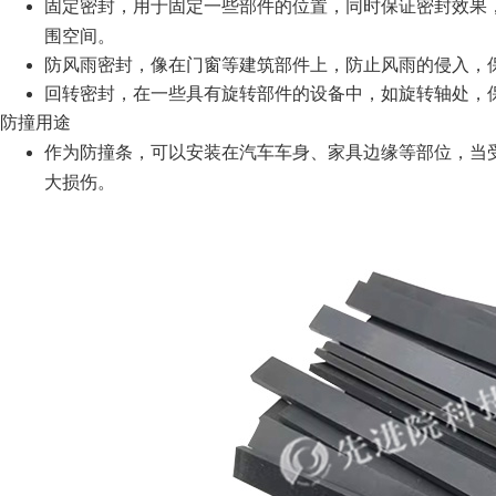
固定密封，用于固定一些部件的位置，同时保证密封效果
围空间。
防风雨密封，像在门窗等建筑部件上，防止风雨的侵入，
回转密封，在一些具有旋转部件的设备中，如旋转轴处，
防撞用途
作为防撞条，可以安装在汽车车身、家具边缘等部位，当
大损伤。