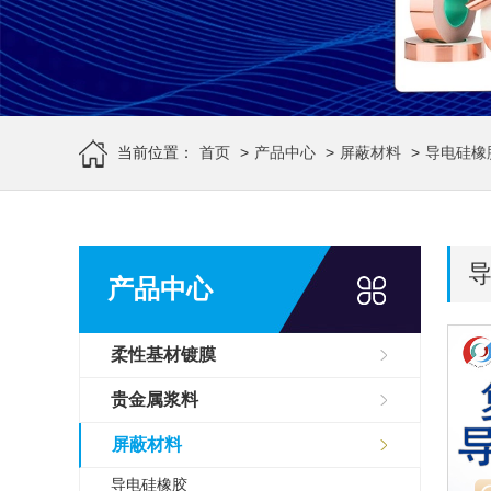
当前位置：
首页
>
产品中心
>
屏蔽材料
>
导电硅橡
产品中心
柔性基材镀膜
贵金属浆料
屏蔽材料
导电硅橡胶