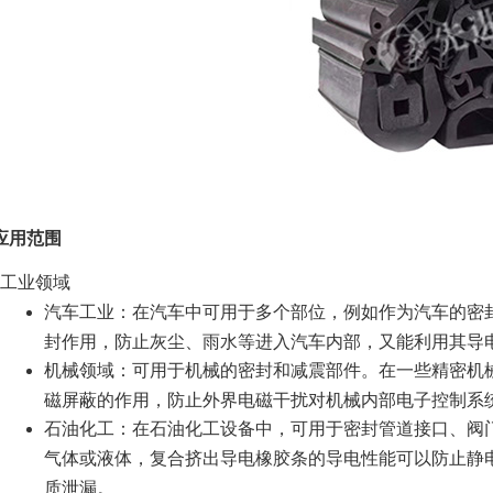
应用范围
工业领域
汽车工业：在汽车中可用于多个部位，例如作为汽车的密
封作用，防止灰尘、雨水等进入汽车内部，又能利用其导
机械领域：可用于机械的密封和减震部件。在一些精密机
磁屏蔽的作用，防止外界电磁干扰对机械内部电子控制系
石油化工：在石油化工设备中，可用于密封管道接口、阀
气体或液体，复合挤出导电橡胶条的导电性能可以防止静
质泄漏。