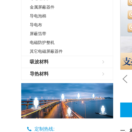
金属屏蔽器件
导电泡棉
导电布
屏蔽箔带
电磁防护整机
其它电磁屏蔽器件
吸波材料
导热材料
定制热线:
一、