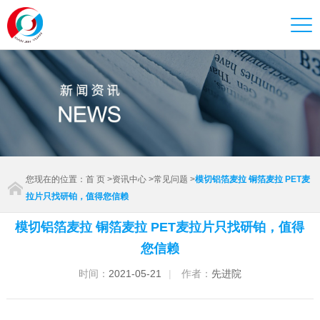
您现在的位置：
首 页
>
资讯中心
>
常见问题
>
模切铝箔麦拉 铜箔麦拉 PET麦
拉片只找研铂，值得您信赖
模切铝箔麦拉 铜箔麦拉 PET麦拉片只找研铂，值得
您信赖
时间：
2021-05-21
|
作者：
先进院