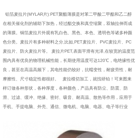
铝箔麦拉片(MYLAR片):PET聚酯薄膜是对苯二甲酸二甲酯和乙二醇
在相关催化剂的辅助下加热，经过酯交换和真空缩聚，双轴拉伸而成
的薄膜。铜箔麦拉片外观有乳白色、黑色、本色、透明色等诸多种颜
色分类。麦拉片有多种材料之分,比如,PET麦拉片、PVC麦拉片、PC
麦拉片、防火麦拉片等。 麦拉片PET,表面平滑有光泽,在较宽的温度范
围内具有优良的物理机械性能，长期使用温度可达120℃，电绝缘性优
良，甚至在高温高频下，其电性能仍较好，抗蠕变性，耐疲劳性，耐
摩擦性、尺寸稳定性都很好。 麦拉模切加工，就找研铂！可来图来
样订做各种形状，各种厚度，各种颜色，产品具有防尘、防震、防
滑、过滤、缓冲、绝缘、密封、吸音、耐高温、散热等作用，应用于
手机、手提电脑、外壳、通信、微电机、电脑、电器、电子等行业