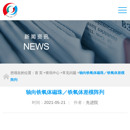
您现在的位置：
首 页
>
资讯中心
>
常见问题
>
轴向铁氧体磁珠／铁氧体差模
阵列
轴向铁氧体磁珠／铁氧体差模阵列
时间：
2021-05-21
|
作者：
先进院