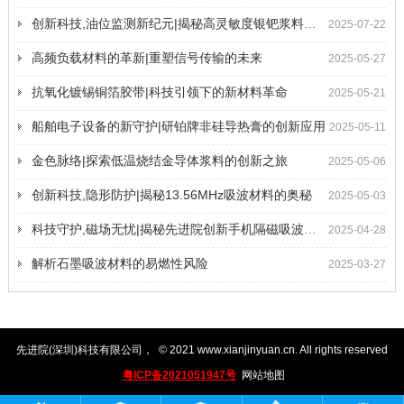
创新科技,油位监测新纪元|揭秘高灵敏度银钯浆料的奥秘
2025-07-22
高频负载材料的革新|重塑信号传输的未来
2025-05-27
抗氧化镀锡铜箔胶带|科技引领下的新材料革命
2025-05-21
船舶电子设备的新守护|研铂牌非硅导热膏的创新应用
2025-05-11
金色脉络|探索低温烧结金导体浆料的创新之旅
2025-05-06
创新科技,隐形防护|揭秘13.56MHz吸波材料的奥秘
2025-05-03
科技守护,磁场无忧|揭秘先进院创新手机隔磁吸波贴片
2025-04-28
解析石墨吸波材料的易燃性风险
2025-03-27
先进院(深圳)科技有限公司
，
© 2021
www.xianjinyuan.cn
. All rights reserved
粤ICP备2021051947号
网站地图