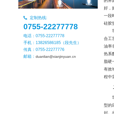
的界
好，
一段
定制热线:
硅胶垫
0755-22277778
电话：0755-22277778
合工
手机：13826586185（段先生）
油率
传真：0755-22277776
热系
邮箱：
duanlian@xianjinyuan.cn
脂硬
有效
程中
型的
封。