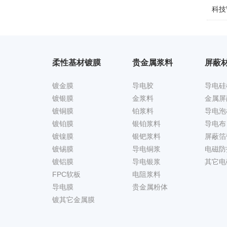
科技
柔性基材镀膜
贵金属浆料
屏蔽
镀金膜
导电胶
导电硅
镀银膜
金浆料
金属屏
镀铜膜
铂浆料
导电泡
镀铂膜
银铂浆料
导电布
镀镍膜
银钯浆料
屏蔽箔
镀锡膜
导电铜浆
电磁防
镀铝膜
导电银浆
其它电
FPC软板
电阻浆料
导电膜
贵金属粉体
镀其它金属膜