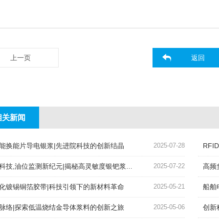
上一页
返回
相关新闻
能换能片导电银浆|先进院科技的创新结晶
2025-07-28
RF
科技,油位监测新纪元|揭秘高灵敏度银钯浆料的奥秘
2025-07-22
高频
化镀锡铜箔胶带|科技引领下的新材料革命
2025-05-21
船舶
脉络|探索低温烧结金导体浆料的创新之旅
2025-05-06
创新