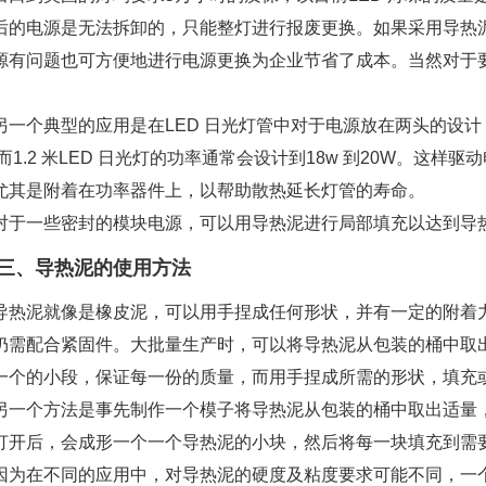
后的电源是无法拆卸的，只能整灯进行报废更换。如果采用导热
源有问题也可方便地进行电源更换为企业节省了成本。当然对于
。
另一个典型的应用是在LED 日光灯管中对于电源放在两头的设
,而1.2 米LED 日光灯的功率通常会设计到18w 到20W。
尤其是附着在功率器件上，以帮助散热延长灯管的寿命。
对于一些密封的模块电源，可以用导热泥进行局部填充以达到导
三、导热泥的使用方法
导热泥就像是橡皮泥，可以用手捏成任何形状，并有一定的附着
仍需配合紧固件。大批量生产时，可以将导热泥从包装的桶中取
一个的小段，保证每一份的质量，而用手捏成所需的形状，填充
另一个方法是事先制作一个模子将导热泥从包装的桶中取出适量
打开后，会成形一个一个导热泥的小块，然后将每一块填充到需
因为在不同的应用中，对导热泥的硬度及粘度要求可能不同，一