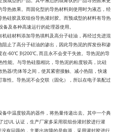
是预成型的产品。其中液态的或膏状的产品导热效果更
的导热效果。而固化型的导热材料则使用时为液态，经
导热硅胶及双组份导热灌封胶。而预成型的材料有导热
网络处理设备及各种高速运行的处理器使用。
有机硅材料添加导热填料及高分子硅油，再经过先进混
地阻止了高分子硅油的渗出，因此导热泥的挥发份和渗
60℃ 到200℃, 而且永不会变干失效。导热泥的导
良的导热性能。与导热硅脂相比，导热泥的粘度较高，比硅
散热器/壳体等之间，使其紧密接触、减小热阻，快速
可靠性。导热泥不会交联（固化），所以在电子装配过
设备中温度较高的器件，将热量传递出去。其中一个典
为了过UL 认证，生产厂家多采用双组份灌封胶进行灌
量是没有问题的，主要出故障的是电源，采用灌封胶进行