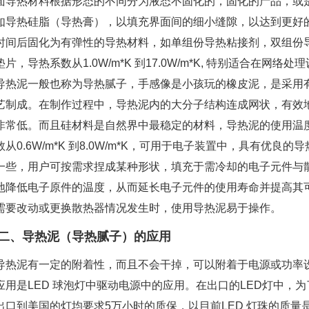
面导热材料根据形态的不同分为液态不固化的，固化的产品，或
如导热硅脂（导热膏），以填充界面间的细小缝隙，以达到更好
时间后固化为有弹性的导热材料，如单组份导热粘接剂，双组份
片，导热系数从1.0W/m*K 到17.0W/m*K, 特别适合在
导热泥一般也称为导热腻子，手感像是小孩玩的橡皮泥，是采用
艺制成。在制作过程中，导热泥内的大分子结构连成网状，有效
非常低。而且硅材料是自然界中最稳定的材料，导热泥的使用温度在-
数从0.6W/m*K 到8.0W/m*K，可用于电子装置中，具有优
一些，用户可按需求捏成某种形状，填充于需冷却的电子元件与
地降低电子原件的温度，从而延长电子元件的使用寿命并提高其
需要改动或更换散热器情况发生时，使用导热泥易于操作。
二、导热泥（导热腻子）的应用
导热泥有一定的附着性，而且不会干掉，可以附着于电源或功率
应用是LED 球泡灯中驱动电源中的应用。在出口的LED灯中，
出口到美国的灯均要求5万小时的质保，以目前LED 灯珠的质