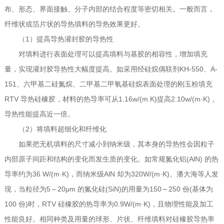
布、形态、界面接触、分子内部的结合程度等密切相关。一般而言，
纤维状或箔片状的导热填料的导热效果更好。
（1）提高导热灌封胶的导热性
对填料进行表面处理可以提高填料与基胶的相容性，增加填充
量，实现灌封胶导热性大幅度提高。如采用经硅烷偶联剂KH-550、A-
151、六甲基二硅氮烷、二甲基二甲氧基硅烷表面处理的刚玉粉填充
RTV 导热硅橡胶，材料的热导率可从1.16w/(m.K)提高2.10w/(m·K)，
导热性能提高近一倍。
（2）将填料超细化和纤维化
如果把无机填料的尺寸减小到纳米级，其本身的导热性会因粒子
内部原子间距和结构的变化而发生质的变化。如常规氮化铝(AlN) 的热
导率约为36 W/(m·K)，而纳米级AlN 却为320W/(m·K)。潘大海等人发
现，当粒径为5～20μm 的氮化硅(SiN)的用量为150～250 份(基体为
100 份)时，RTV 硅橡胶的热导率为0.9W/(m·K)，且物理性能及加工
性能良好。相同种类及用量的球形、片状、纤维填料对硅橡胶导热率