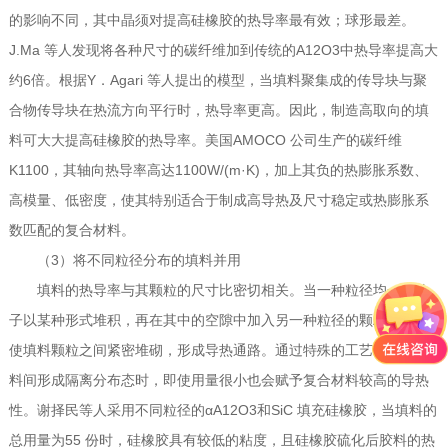
的影响不同，其中晶须对提高硅橡胶的热导率最有效；球形最差。
J.Ma 等人发现将各种尺寸的碳纤维加到传统的A12O3中热导率提高大
约6倍。根据Y．Agari 等人提出的模型，当填料聚集成的传导块与聚
合物传导块在热流方向平行时，热导率更高。因此，制造高取向的填
料可大大提高硅橡胶的热导率。美国AMOCO 公司生产的碳纤维
K1100，其轴向热导率高达1100W/(m·K)，加上其负的热膨胀系数、
高模量、低密度，使其特别适合于制成高导热及尺寸稳定或热膨胀系
数匹配的复合材料。
（3）将不同粒径分布的填料并用
填料的热导率与其颗粒的尺寸比密切相关。当一种粒径均一的粒
子以某种形式堆积，再在其中的空隙中加入另一种粒径的颗粒时，可
使填料颗粒之间紧密堆砌，形成导热通路。通过特殊的工艺使导热填
料间形成隔离分布态时，即使用量很小也会赋予复合材料较高的导热
性。谢择民等人采用不同粒径的αA12O3和SiC 填充硅橡胶，当填料的
总用量为55 份时，硅橡胶具有较低的粘度，且硅橡胶硫化后胶料的热