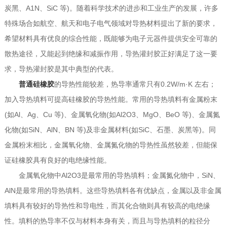
炭黑、A1N、SiC 等)。随着科学技术的进步和工业生产的发展，许多
特殊场合如航空、航天和电子电气领域对导热材料提出了新的要求，
希望材料具有优良的综合性能，既能够为电子元器件提供安全可靠的
散热途径，又能起到绝缘和减振作用，导热灌封胶正好满足了这一要
求，导热灌封胶是其中典型的代表。
普通硅橡胶
的导热性能较差，热导率通常只有0.2W/m·K 左右；
加入导热填料可提高硅橡胶的导热性能。常用的导热填料有金属粉末
(如Al、Ag、Cu 等)、金属氧化物(如Al2O3、MgO、BeO 等)、金属氮
化物(如SiN、AlN、BN 等)及非金属材料(如SiC、石墨、炭黑等)。同
金属粉末相比，金属氧化物、金属氮化物的导热性虽然较差，但能保
证硅橡胶具有良好的电绝缘性能。
金属氧化物中Al2O3是最常用的导热填料；金属氮化物中，SiN、
AlN是最常用的导热填料。这些导热填料各有优缺点，金属以及非金属
填料具有较好的导热性和导电性，而其化合物则具有较高的电绝缘
性。填料的热导率不仅与材料本身有关，而且与导热填料的粒径分