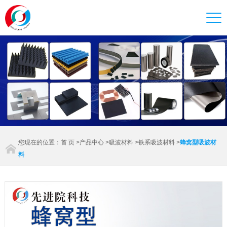
您现在的位置：
首 页
>
产品中心
>
吸波材料
>
铁系吸波材料
>
蜂窝型吸波材
料