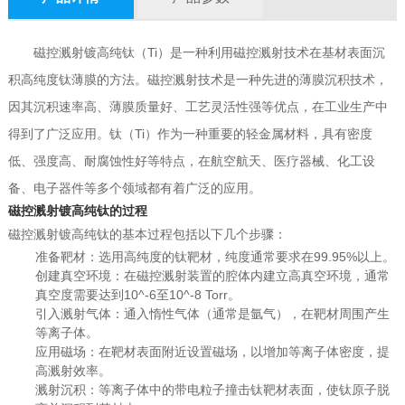
磁控溅射镀高纯钛（Ti）是一种利用磁控溅射技术在基材表面沉
积高纯度钛薄膜的方法。磁控溅射技术是一种先进的薄膜沉积技术，
因其沉积速率高、薄膜质量好、工艺灵活性强等优点，在工业生产中
得到了广泛应用。钛（Ti）作为一种重要的轻金属材料，具有密度
低、强度高、耐腐蚀性好等特点，在航空航天、医疗器械、化工设
备、电子器件等多个领域都有着广泛的应用。
磁控溅射镀高纯钛的过程
磁控溅射镀高纯钛的基本过程包括以下几个步骤：
准备靶材：选用高纯度的钛靶材，纯度通常要求在99.95%以上。
创建真空环境：在磁控溅射装置的腔体内建立高真空环境，通常
真空度需要达到10^-6至10^-8 Torr。
引入溅射气体：通入惰性气体（通常是氩气），在靶材周围产生
等离子体。
应用磁场：在靶材表面附近设置磁场，以增加等离子体密度，提
高溅射效率。
溅射沉积：等离子体中的带电粒子撞击钛靶材表面，使钛原子脱