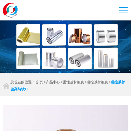
您现在的位置：
首 页
>
产品中心
>
柔性基材镀膜
>
磁控溅射镀膜
>
磁控溅射
镀高纯钛Ti