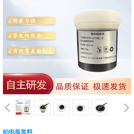
铂电极浆料