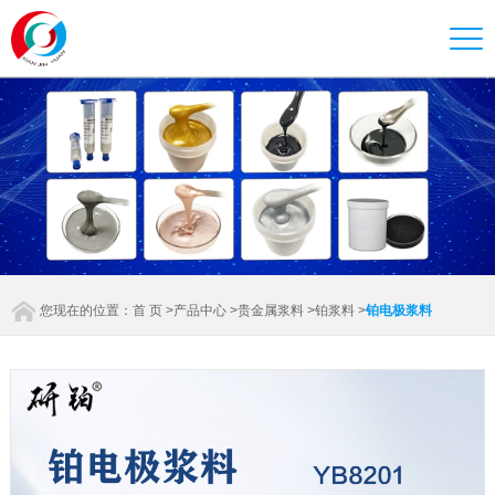
您现在的位置：
首 页
>
产品中心
>
贵金属浆料
>
铂浆料
>
铂电极浆料