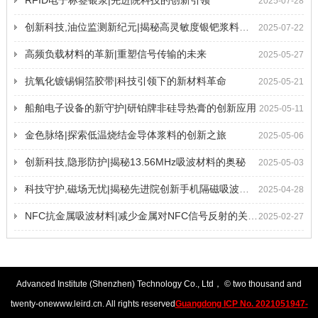
RFID电子标签银浆|先进院科技的创新引领
2025-07-28
创新科技,油位监测新纪元|揭秘高灵敏度银钯浆料的奥秘
2025-07-22
高频负载材料的革新|重塑信号传输的未来
2025-05-27
抗氧化镀锡铜箔胶带|科技引领下的新材料革命
2025-05-21
船舶电子设备的新守护|研铂牌非硅导热膏的创新应用
2025-05-11
金色脉络|探索低温烧结金导体浆料的创新之旅
2025-05-06
创新科技,隐形防护|揭秘13.56MHz吸波材料的奥秘
2025-05-03
科技守护,磁场无忧|揭秘先进院创新手机隔磁吸波贴片
2025-04-28
NFC抗金属吸波材料|减少金属对NFC信号反射的关键技术
2025-02-27
Advanced Institute (Shenzhen) Technology Co., Ltd
， © two thousand and
twenty-one
www.leird.cn
. All rights reserved
Guangdong ICP No. 2021051947-