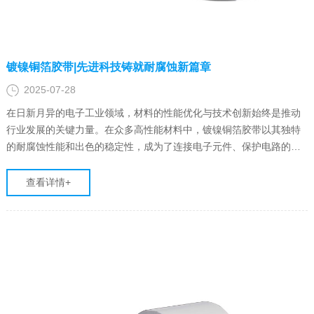
镀镍铜箔胶带|先进科技铸就耐腐蚀新篇章
2025-07-28
在日新月异的电子工业领域，材料的性能优化与技术创新始终是推动
行业发展的关键力量。在众多高性能材料中，镀镍铜箔胶带以其独特
的耐腐蚀性能和出色的稳定性，成为了连接电子元件、保护电路的重
要一环。今天，让我们一同走进先进院科技生产的镀镍铜箔胶带世
界，探索其镀镍层防护的奥秘，以及如何在增强铜箔胶带耐腐蚀性能
查看详情+
方面书写新篇章。