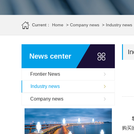
Current：
Home
>
Company news
>
Industry news
In
News center
Frontier News
Industry news
Company news
购买