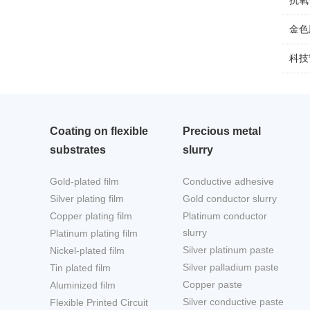
抗氧
金色
科技
Coating on flexible
Precious metal
substrates
slurry
Gold-plated film
Conductive adhesive
Silver plating film
Gold conductor slurry
Copper plating film
Platinum conductor
slurry
Platinum plating film
Silver platinum paste
Nickel-plated film
Silver palladium paste
Tin plated film
Copper paste
Aluminized film
Silver conductive paste
Flexible Printed Circuit