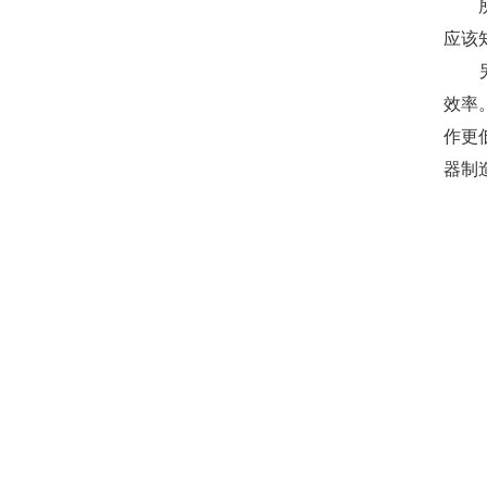
应该
效率
作更
器制