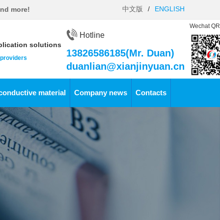
中文版
/
ENGLISH
and more!
Wechat QR
Hotline
lication solutions
13826586185(Mr. Duan)
 providers
duanlian@xianjinyuan.cn
conductive material
Company news
Contacts