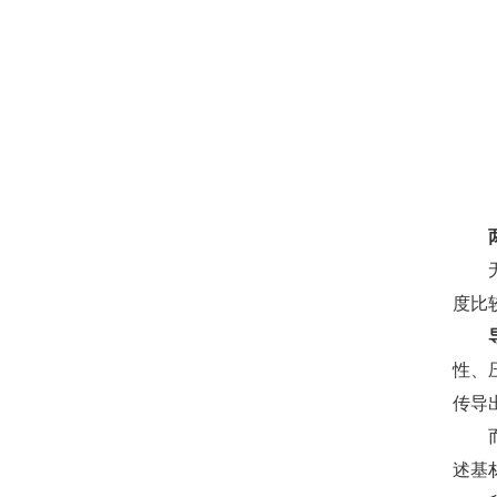
度比
性、
传导
述基