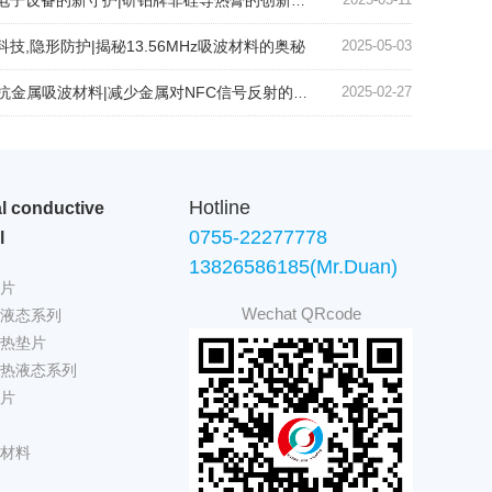
电子设备的新守护|研铂牌非硅导热膏的创新应用
科技,隐形防护|揭秘13.56MHz吸波材料的奥秘
2025-05-03
抗金属吸波材料|减少金属对NFC信号反射的关键技术
2025-02-27
Hotline
l conductive
0755-22277778
l
13826586185(Mr.Duan)
片
Wechat QRcode
液态系列
热垫片
热液态系列
片
材料