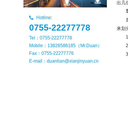
出几
Hotline:
0755-22277778
来划
Tel：0755-22277778
Mobile：13826586185（Mr.Duan）
Fax：0755-22277776
E-mail：duanlian@xianjinyuan.cn