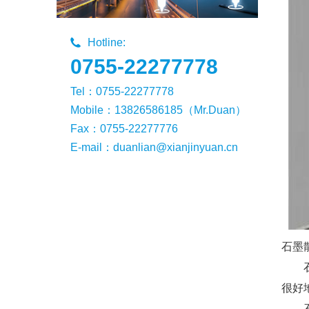
Hotline:
0755-22277778
Tel：0755-22277778
Mobile：13826586185（Mr.Duan）
Fax：0755-22277776
E-mail：duanlian@xianjinyuan.cn
石墨
很好