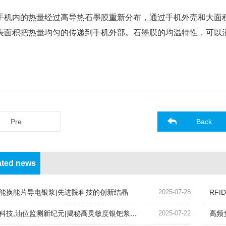
。
手机内的热量经过高导热石墨膜重新分布，通过手机外壳和大面
表面积把热量均匀的传递到手机外部。石墨膜的均温特性，可以
。
Pre
Back
ated news
能换能片导电银浆|先进院科技的创新结晶
2025-07-28
RF
科技,油位监测新纪元|揭秘高灵敏度银钯浆料的奥秘
2025-07-22
高频