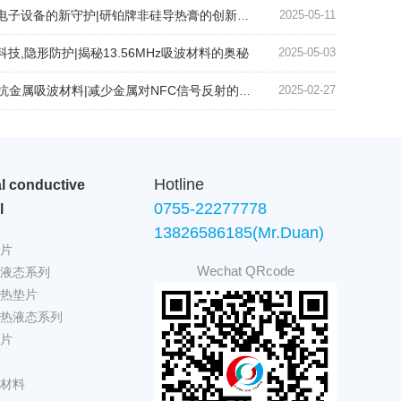
电子设备的新守护|研铂牌非硅导热膏的创新应用
2025-05-11
科技,隐形防护|揭秘13.56MHz吸波材料的奥秘
2025-05-03
抗金属吸波材料|减少金属对NFC信号反射的关键技术
2025-02-27
Hotline
l conductive
0755-22277778
l
13826586185(Mr.Duan)
片
Wechat QRcode
液态系列
热垫片
热液态系列
片
材料