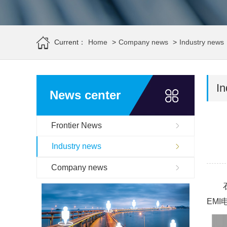
Current：
Home
>
Company news
>
Industry news
In
News center
Frontier News
Industry news
Company news
EM