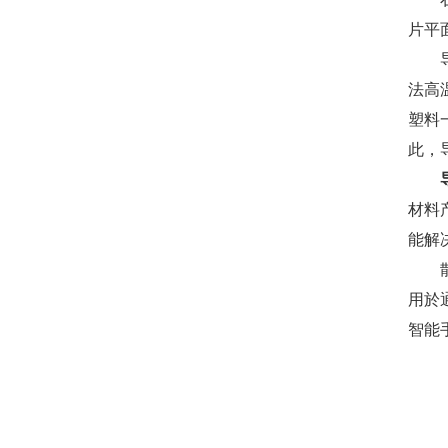
片平面
法高
塑料
此，
材料
能解
用於
智能