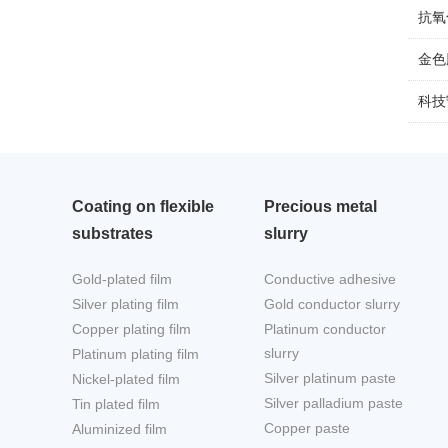
抗氧
金色
科技
Coating on flexible
Precious metal
substrates
slurry
Gold-plated film
Conductive adhesive
Silver plating film
Gold conductor slurry
Copper plating film
Platinum conductor
slurry
Platinum plating film
Silver platinum paste
Nickel-plated film
Silver palladium paste
Tin plated film
Copper paste
Aluminized film