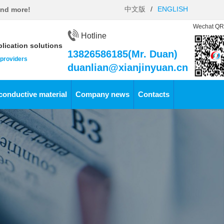
中文版
/
ENGLISH
and more!
Wechat QR
Hotline
lication solutions
13826586185(Mr. Duan)
 providers
duanlian@xianjinyuan.cn
conductive material
Company news
Contacts