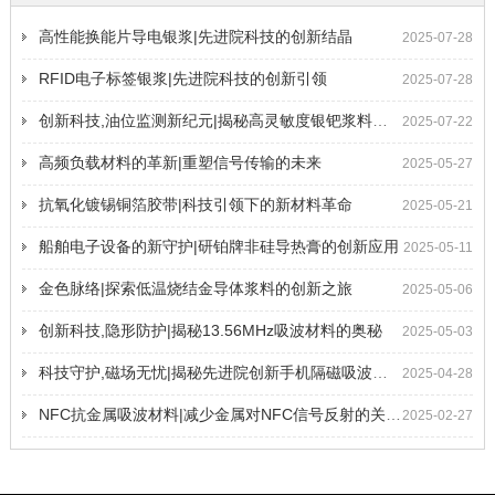
高性能换能片导电银浆|先进院科技的创新结晶
2025-07-28
RFID电子标签银浆|先进院科技的创新引领
2025-07-28
创新科技,油位监测新纪元|揭秘高灵敏度银钯浆料的奥秘
2025-07-22
高频负载材料的革新|重塑信号传输的未来
2025-05-27
抗氧化镀锡铜箔胶带|科技引领下的新材料革命
2025-05-21
船舶电子设备的新守护|研铂牌非硅导热膏的创新应用
2025-05-11
金色脉络|探索低温烧结金导体浆料的创新之旅
2025-05-06
创新科技,隐形防护|揭秘13.56MHz吸波材料的奥秘
2025-05-03
科技守护,磁场无忧|揭秘先进院创新手机隔磁吸波贴片
2025-04-28
NFC抗金属吸波材料|减少金属对NFC信号反射的关键技术
2025-02-27