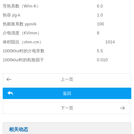
导热系数（W/m-K）
6.0
热容 j/g-k
1.0
热膨胀系数 ppm/k
100
介电强度（KV/mm）
体积阻抗（ohm-cm）
1014
1000Khz时的介电常数
5.5
1000khz时的耗散因子
0.010
上一页
返回
下一页
相关动态